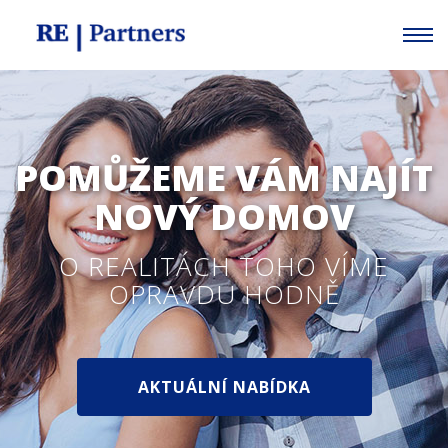
POMŮŽEME VÁM NAJÍT
NOVÝ DOMOV
O REALITÁCH TOHO VÍME
OPRAVDU HODNĚ
AKTUÁLNÍ NABÍDKA