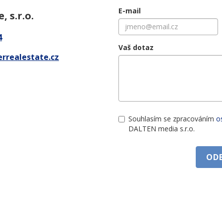
E-mail
 s.r.o.
4
Vaš dotaz
rrealestate.cz
Souhlasím se zpracováním
o
DALTEN media s.r.o.
OD