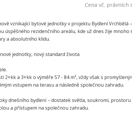
Cena vč. právních 
ově vznikající bytové jednotky v projektu Bydlení Vrchbělá 
apu úspěšného rezidenčního areálu, kde už dnes žije mnoho sp
ry a absolutního klidu.
 nové jednotky, nový standard života
ele.
ti 2+kk a 3+kk o výměře 57 - 84 m², vždy však s promyšleným
přímým vstupem na terasu a následně společnou zahradu.
roky dnešního bydlení – dostatek světla, soukromí, prostoru 
rgolou a přístupem na společnou zahradu.