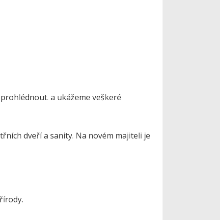
ě prohlédnout. a ukážeme veškeré
ních dveří a sanity. Na novém majiteli je
írody.