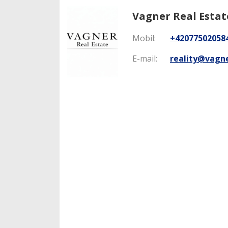
Vagner Real Estate,
Mobil:
+42077502058
E-mail:
reality@vagne